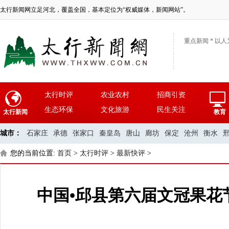
太行新闻网立足河北，覆盖全国，基本定位为“权威媒体，新闻网站”。
重点新闻 * 以人
太行时评
农业农村
招商引资
生态环保
文化旅游
民生关注
太行新闻
教育
城市：
石家庄
承德
张家口
秦皇岛
唐山
廊坊
保定
沧州
衡水
您的当前位置:
首页
>
太行时评
>
最新快评
>
中国•邱县第六届文冠果花