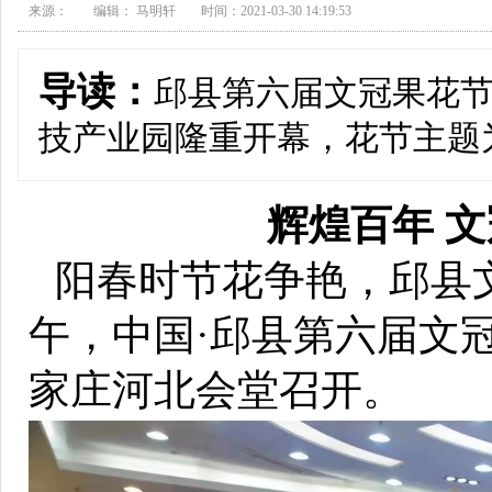
来源：
编辑： 马明轩
时间：2021-03-30 14:19:53
导读：
邱县第六届文冠果花节
技产业园隆重开幕，花节主题为
辉煌百年
阳春时节花争艳，邱县文
午，中国·邱县第六届文
家庄河北会堂召开。