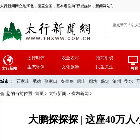
太行新闻网立足河北，覆盖全国，基本定位为“权威媒体，新闻网站”。
重点新闻 * 以人
太行时评
农业农村
招商引资
生态环保
文化旅游
民生关注
太行新闻
教育
城市：
石家庄
承德
张家口
秦皇岛
唐山
廊坊
保定
沧州
衡水
您的当前位置:
首页
>
太行新闻
>
省内新闻
>
大鹏探探探 | 这座40万