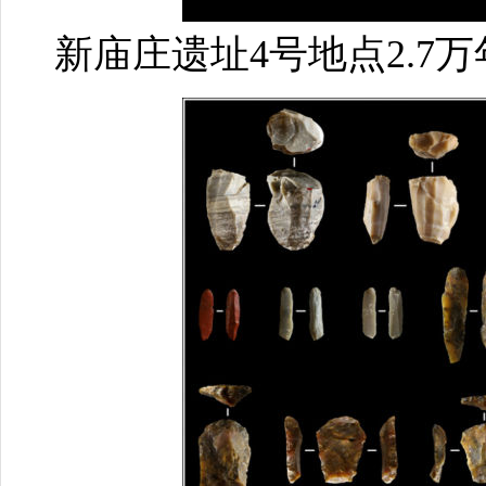
新庙庄遗址4号地点2.7万