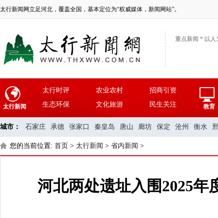
太行新闻网立足河北，覆盖全国，基本定位为“权威媒体，新闻网站”。
重点新闻 * 以人
太行时评
农业农村
招商引资
生态环保
文化旅游
民生关注
太行新闻
教育
城市：
石家庄
承德
张家口
秦皇岛
唐山
廊坊
保定
沧州
衡水
您的当前位置:
首页
>
太行新闻
>
省内新闻
>
河北两处遗址入围2025