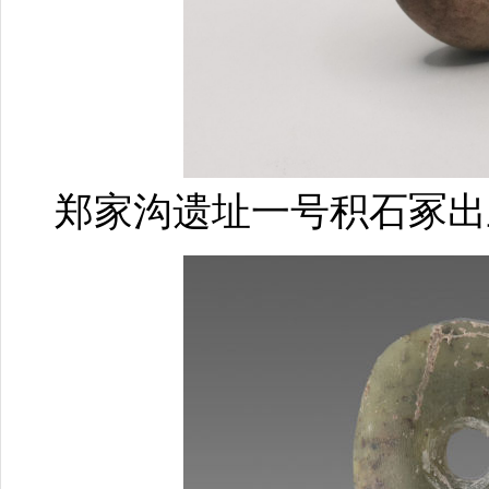
郑家沟遗址一号积石冢出