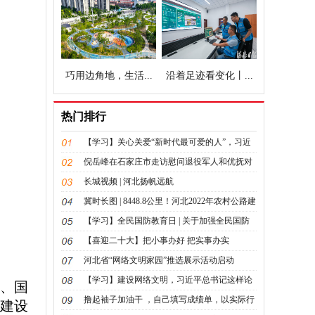
巧用边角地，生活...
沿着足迹看变化丨...
热门排行
【学习】关心关爱“新时代最可爱的人”，习近
平总书记这样论述
倪岳峰在石家庄市走访慰问退役军人和优抚对
象
长城视频 | 河北扬帆远航
冀时长图 | 8448.8公里！河北2022年农村公路建
设成果丰硕
【学习】全民国防教育日 | 关于加强全民国防
教育，习近平总书记这样论述
【喜迎二十大】把小事办好 把实事办实
河北省“网络文明家园”推选展示活动启动
【学习】建设网络文明，习近平总书记这样论
、国
述
撸起袖子加油干 ，自己填写成绩单，以实际行
建设