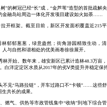
树”的树冠已经“长”成，“金芦苇”造型的首批疏解
的金融岛站周边一体化开发项目建设如火如荼……
拉开框架。截至目前，新区开发面积覆盖近215
秀林郁郁葱葱，绿意盎然；街角游园精致生动，清
、人与自然和谐相处的优美画卷徐徐展开。
秀林开始。数年来，雄安新区已累计造林48.3万亩
%。白洋淀淀区水质从2017年的劣Ⅴ类提升并稳定保
头不见“马路拉链”，开车过路口不“卡顿”……这些
同生共长的成果。
、燃气、供热等市政管线集中“收纳”到地下综合