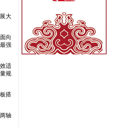
展大
区面向
“最强
高效适
量规
模板搭
、两轴