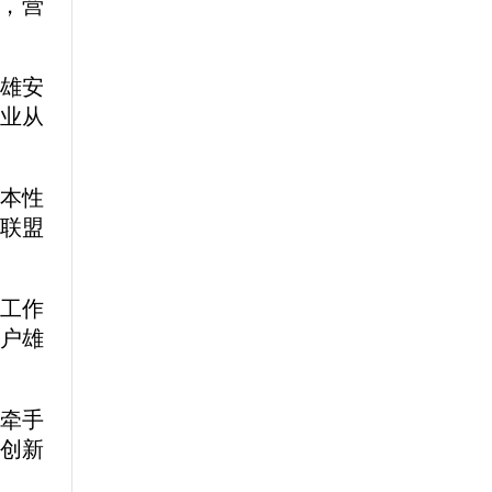
，营
“雄安
产业从
本性
新联盟
司工作
落户雄
牵手
聚创新