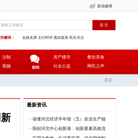
新浪微博
关键词：
名校名师
太行时评
惠农政策
民生关注
法制
房产楼市
餐饮美食
视频
社会公益
网民之声
财经
更多
最新资讯
创新
读懂河北经济半年报（五）农业生产稳
定向好 夏粮增产丰收成果丰硕
国创河北中心创新港：创新要素高效流
转 京津科创成果在河北加速落地