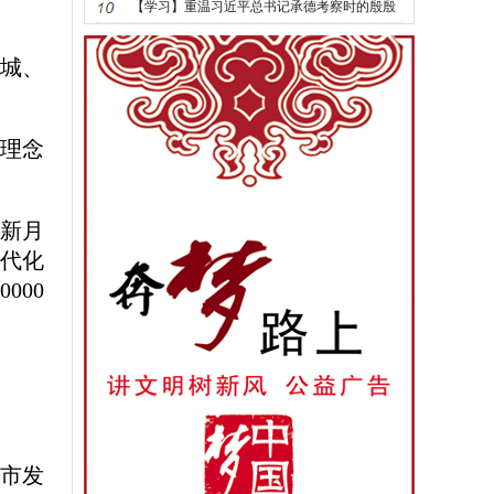
动迎接党的二十大胜利召开
【学习】重温习近平总书记承德考察时的殷殷
嘱托
城、
理念
日新月
现代化
000
城市发