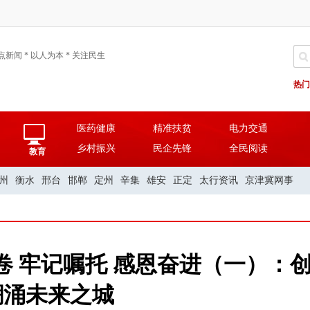
点新闻 * 以人为本 * 关注民生
热门
医药健康
精准扶贫
电力交通
乡村振兴
民企先锋
全民阅读
教育
州
衡水
邢台
邯郸
定州
辛集
雄安
正定
太行资讯
京津冀网事
卷 牢记嘱托 感恩奋进（一）：
潮涌未来之城