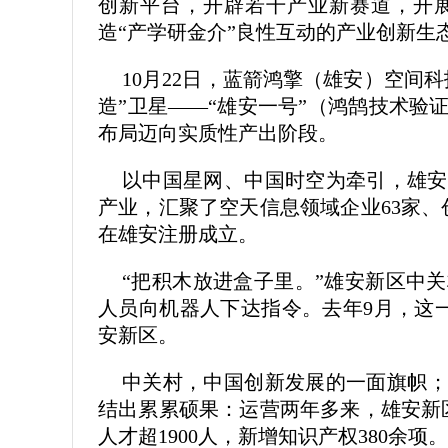
创新平台，开辟若干产业新赛道，开
造“产学研金介”良性互动的产业创新生
10月22日，蓝箭鸿擎（雄安）空间
造”卫星——“雄安一号”（鸿鹄技术
布局迈向实质性产出阶段。
以中国星网、中国时空为牵引，雄安
产业，汇聚了空天信息领域企业63家
在雄安注册成立。
“把积木放进盒子里。”雄安新区中
人员向机器人下达指令。去年9月，这
安新区。
中关村，中国创新发展的一面旗帜；
结出累累硕果：运营两年多来，雄安新
人才超1900人，新增知识产权380余项。