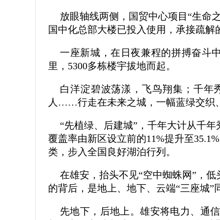
放眼轴线两侧，国贸中心项目“生命之
国中化总部大楼已投入使用，承接疏解
一座新城，在日夜兼程的拼搏奋斗中
里，5300多栋楼宇拔地而起。
白洋淀碧波荡漾，飞鸟翔集；千年
人……行走在未来之城，一幅蓝绿交织
“先植绿、后建城”，千年大计从千年
覆盖率由新区设立前的11%提升至35.1
类，步入全国良好湖泊行列。
在雄安，抬头不见“空中蜘蛛网”，低
的背后，是地上、地下、云端“三座城”
先地下，后地上。雄安将电力、通信