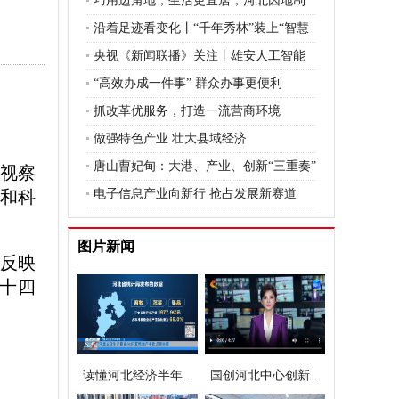
巧用边角地，生活更宜居，河北因地制
宜推动口袋公园建设
沿着足迹看变化丨“千年秀林”装上“智慧
大脑”
央视《新闻联播》关注丨雄安人工智能
实训基地今天投运
“高效办成一件事” 群众办事更便利
抓改革优服务，打造一流营商环境
做强特色产业 壮大县域经济
唐山曹妃甸：大港、产业、创新“三重奏”
次视察
和科
电子信息产业向新行 抢占发展新赛道
图片新闻
面反映
十四
。
读懂河北经济半年...
国创河北中心创新...