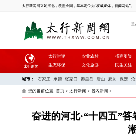
太行新闻网立足河北，覆盖全国，基本定位为“权威媒体，新闻网站”。
重
太行时评
农业农村
招商引资
生态环保
文化旅游
民生关注
太行新闻
城市：
石家庄
承德
张家口
秦皇岛
唐山
廊坊
保定
沧
您的当前位置:
首页
>
太行新闻
>
省内新闻
>
奋进的河北·“十四五”答