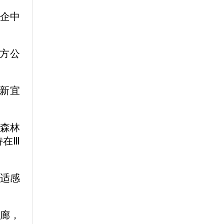
央企中
平方公
新宜
，森林
持在Ⅲ
舒适感
管廊，