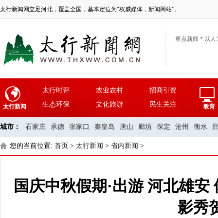
太行新闻网立足河北，覆盖全国，基本定位为“权威媒体，新闻网站”。
重点新闻 * 以人
太行时评
农业农村
招商引资
生态环保
文化旅游
民生关注
太行新闻
教育
城市：
石家庄
承德
张家口
秦皇岛
唐山
廊坊
保定
沧州
衡水
您的当前位置:
首页
>
太行新闻
>
省内新闻
>
国庆中秋假期·出游 河北雄安
影秀